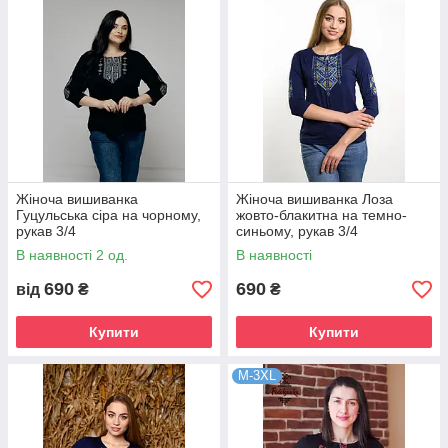
Жіноча вишиванка
Жіноча вишиванка Лоза
Гуцульська сіра на чорному,
жовто-блакитна на темно-
рукав 3/4
синьому, рукав 3/4
В наявності 2 од.
В наявності
690
690
від
₴
₴
Купити
Купити
M-3XL