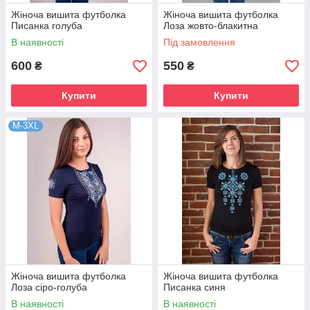
Жіноча вишита футболка
Жіноча вишита футболка
Писанка голуба
Лоза жовто-блакитна
В наявності
Під замовлення
600
550
₴
₴
Купити
Купити
M-3XL
Жіноча вишита футболка
Жіноча вишита футболка
Лоза сіро-голуба
Писанка синя
В наявності
В наявності