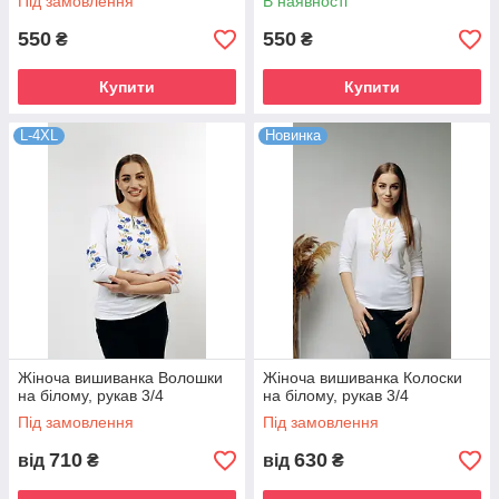
Під замовлення
В наявності
550
550
₴
₴
Купити
Купити
L-4XL
Новинка
Жіноча вишиванка Волошки
Жіноча вишиванка Колоски
на білому, рукав 3/4
на білому, рукав 3/4
Під замовлення
Під замовлення
710
630
від
₴
від
₴