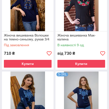
Жіноча вишиванка Волошки
Жіноча вишиванка Мак-
на темно-синьому, рукав 3/4
калина
Під замовлення
В наявності 9 од.
710
730
₴
від
₴
Купити
Купити
S-3XL