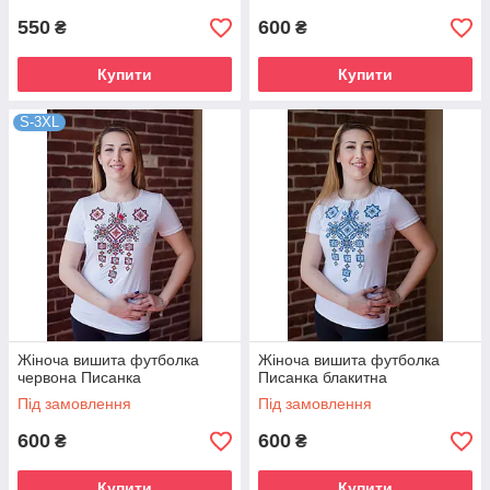
550
600
₴
₴
Купити
Купити
S-3XL
Жіноча вишита футболка
Жіноча вишита футболка
червона Писанка
Писанка блакитна
Під замовлення
Під замовлення
600
600
₴
₴
Купити
Купити