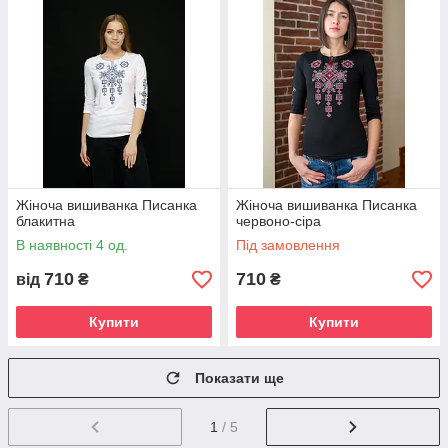
Жіноча вишиванка Писанка
Жіноча вишиванка Писанка
блакитна
червоно-сіра
В наявності 4 од.
Під замовлення
710
710
від
₴
₴
Купити
Купити
Показати ще
1
/ 5