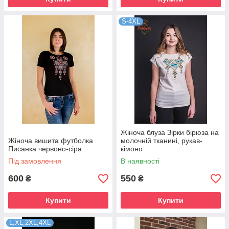
S-4XL
Жіноча блуза Зірки бірюза на
Жіноча вишита футболка
молочній тканині, рукав-
Писанка червоно-сіра
кімоно
Під замовлення
В наявності
600
550
₴
₴
Купити
Купити
L,XL,2XL,4XL