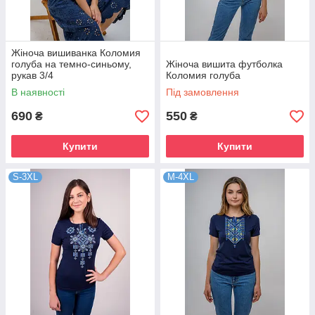
Жіноча вишиванка Коломия
голуба на темно-синьому,
Жіноча вишита футболка
рукав 3/4
Коломия голуба
В наявності
Під замовлення
690
550
₴
₴
Купити
Купити
S-3XL
M-4XL