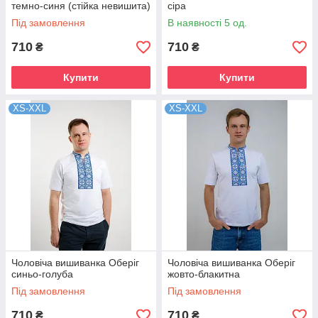
темно-синя (стійка невишита)
сіра
Під замовлення
В наявності 5 од.
710
710
₴
₴
Купити
Купити
XS-XXL
XS-XXL
Чоловіча вишиванка Оберіг
Чоловіча вишиванка Оберіг
синьо-голуба
жовто-блакитна
Під замовлення
Під замовлення
710
710
₴
₴