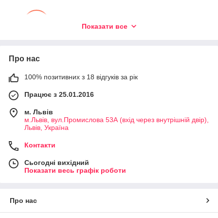
Показати все
Якість
— першокласний одяг власного
виробництва.
Про нас
Зручність
— практичні футболки та
100% позитивних з 18 відгуків за рік
вишиванки.
Працює з 25.01.2016
м. Львів
Ексклюзив
— оригінальна та яскрава
м.Львів, вул.Промислова 53А (вхід через внутрішній двір),
вишивка.
Львів, Україна
Контакти
Вартість
— доступні ціни на весь
Сьогодні вихідний
асортимент.
Показати весь графік роботи
Хочу вишиванку
Про нас