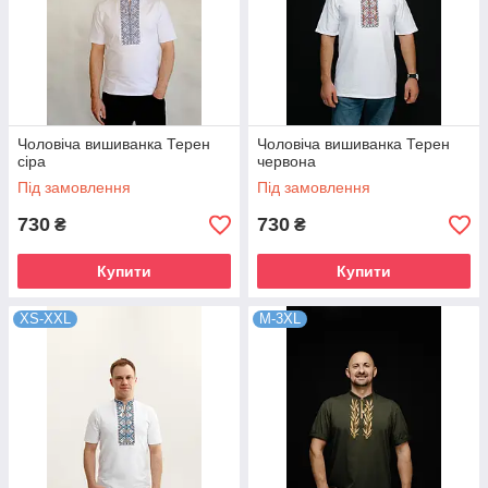
Чоловіча вишиванка Терен
Чоловіча вишиванка Терен
сіра
червона
Під замовлення
Під замовлення
730
730
₴
₴
Купити
Купити
XS-XXL
M-3XL