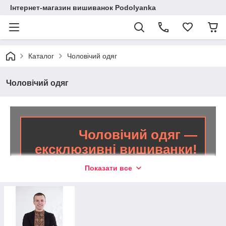
Інтернет-магазин вишиванок Podolyanka
Каталог
Чоловічий одяг
Чоловічий одяг
Чоловічий одяг —
ексклюзивні вишиванки!
Показати все
Широкий вибір сорочок та футболок з
оригінальною вишивкою!
Якісна продукція власного виробництва оптом та в
роздріб. Лояльна цінова політика. Актуальні