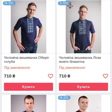
M-3XL
S-3XL
Чоловіча вишиванка Оберіг
Чоловіча вишиванка Лоза
голуба
жовто-блакитна
Під замовлення
Під замовлення
710
710
₴
₴
Купити
Купити
M-3XL