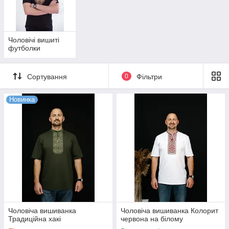
фасон та професійний пошиття одягу.
Кваліфікована консультація і допомога у підборі
необхідного розміру. Зручні спосібі оплати.
Чоловічі вишиті
футболки
Оперативна доставка замовлень по всій Україні.
Вивчити асортимент
Сортування
0
Фільтри
Новинка
Найкращі моделі
Чоловіча вишиванка
Чоловіча вишиванка Колорит
Традиційна хакі
червона на білому