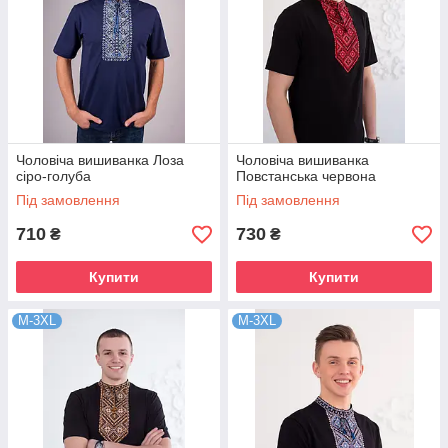
Чоловіча вишиванка Лоза
Чоловіча вишиванка
сіро-голуба
Повстанська червона
Під замовлення
Під замовлення
710
730
₴
₴
Купити
Купити
M-3XL
M-3XL