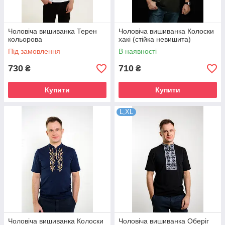
Чоловіча вишиванка Терен
Чоловіча вишиванка Колоски
кольорова
хакі (стійка невишита)
Під замовлення
В наявності
730
710
₴
₴
Купити
Купити
L,XL
Чоловіча вишиванка Колоски
Чоловіча вишиванка Оберіг