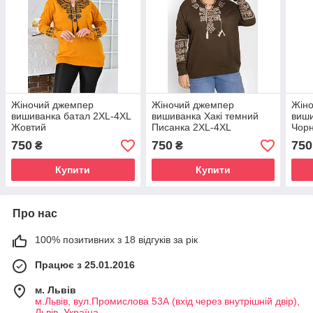
Жіночий джемпер
Жіночий джемпер
Жін
вишиванка батал 2XL-4XL
вишиванка Хакі темний
виши
Жовтий
Писанка 2XL-4XL
Чор
750
750
750
₴
₴
Купити
Купити
Про нас
100% позитивних з 18 відгуків за рік
Працює з 25.01.2016
м. Львів
м.Львів, вул.Промислова 53А (вхід через внутрішній двір),
Львів, Україна