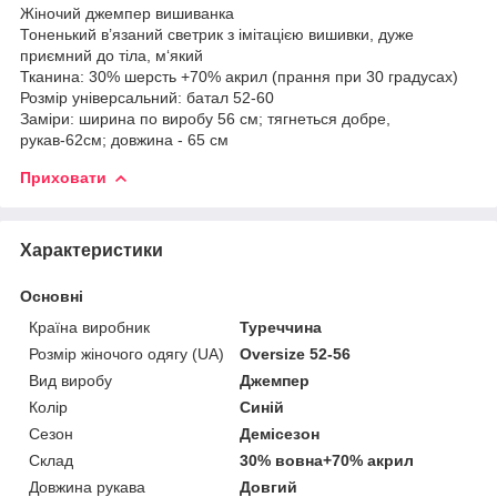
Жіночий джемпер вишиванка
Тоненький в’язаний светрик з імітацією вишивки, дуже
приємний до тіла, м‘який
Тканина: 30% шерсть +70% акрил (прання при 30 градусах)
Розмір універсальний: батал 52-60
Заміри: ширина по виробу 56 см; тягнеться добре,
рукав-62см; довжина - 65 см
Приховати
Характеристики
Основні
Країна виробник
Туреччина
Розмір жіночого одягу (UA)
Oversize 52-56
Вид виробу
Джемпер
Колір
Синій
Сезон
Демісезон
Склад
30% вовна+70% акрил
Довжина рукава
Довгий