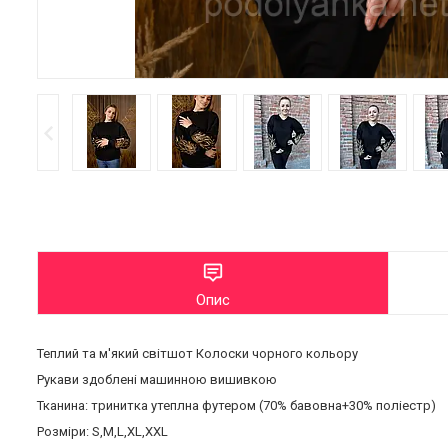
Опис
Теплий та м'який світшот Колоски чорного кольору
Рукави здоблені машинною вишивкою
Тканина: тринитка утеплна футером (70% бавовна+30% поліестр)
Розміри: S,M,L,XL,XXL