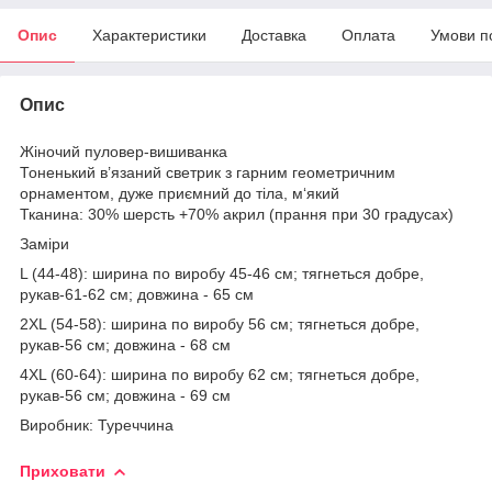
Опис
Характеристики
Доставка
Оплата
Умови п
Опис
Жіночий пуловер-вишиванка
Тоненький в’язаний светрик з гарним геометричним
орнаментом, дуже приємний до тіла, м‘який
Тканина: 30% шерсть +70% акрил (прання при 30 градусах)
Заміри
L (44-48): ширина по виробу 45-46 см; тягнеться добре,
рукав-61-62 см; довжина - 65 см
2XL (54-58): ширина по виробу 56 см; тягнеться добре,
рукав-56 см; довжина - 68 см
4XL (60-64): ширина по виробу 62 см; тягнеться добре,
рукав-56 см; довжина - 69 см
Виробник: Туреччина
Приховати