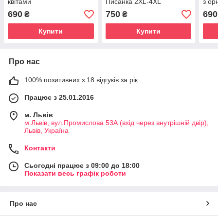
квітами
Писанка 2XL-4XL
з ор
690
750
690
₴
₴
Купити
Купити
Про нас
100% позитивних з 18 відгуків за рік
Працює з 25.01.2016
м. Львів
м.Львів, вул.Промислова 53А (вхід через внутрішній двір),
Львів, Україна
Контакти
Сьогодні працює з 09:00 до 18:00
Показати весь графік роботи
Про нас