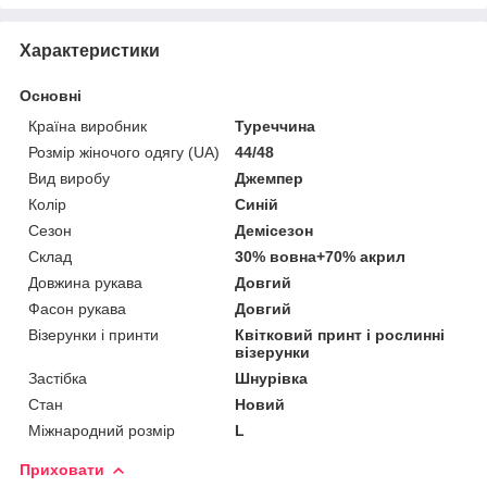
Характеристики
Основні
Країна виробник
Туреччина
Розмір жіночого одягу (UA)
44/48
Вид виробу
Джемпер
Колір
Синій
Сезон
Демісезон
Склад
30% вовна+70% акрил
Довжина рукава
Довгий
Фасон рукава
Довгий
Візерунки і принти
Квітковий принт і рослинні
візерунки
Застібка
Шнурівка
Стан
Новий
Міжнародний розмір
L
Приховати