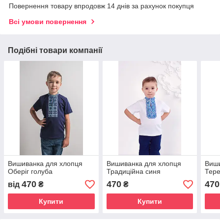
Повернення товару впродовж 14 днів за рахунок покупця
Всі умови повернення
Подібні товари компанії
Вишиванка для хлопця
Вишиванка для хлопця
Виши
Оберіг голуба
Традиційна синя
Тере
470
470
470
від
₴
₴
Купити
Купити