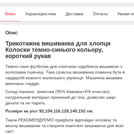
Опис
Характеристики
Доставка
Оплата
Умови п
Опис
Трикотажна вишиванка для хлопця
Колоски темно-синього кольору
,
короткий рукав
Темно-синя футболка для хлопчика оздоблена вишивкою з
колосками пшениці. Така сучасна вишиванка повинна бути в
гардеробі кожного маленького українця. Машинна вишивка
виконана гладдю.
Склад тканини: трикотаж (95% бавовна+5% еластан),
натуральний матеріал приємний до тіла, дозволяє шкірі
дихати та не парить.
Розміри на ріст 92,104,116,128,140,152 см.
Також РЕКОМЕНДУЄМО придбати відповідні чоловічу та
жіночу вишиванки та створити комплект вишиванок для всієї
сім'ї.