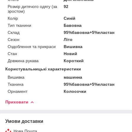
Розмір дитячого одягу (за
92
зростом)
Колір
Синій
Тип тканини
Бавовна
Склад
95%бавовна+5%еластан
Сезон
Літо
Оздоблення та прикраси
Вишивка
Стан
Новий
Довжина рукава
Короткий
Користувальницькі характеристики
Вишивка
машинна
Тканина
95%бавовна+5%еластан
Орнамент
Колосочки
Приховати
Умови доставки
Нова Пошта