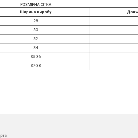
РОЗМІРНА СІТКА
Ширина виробу
Довж
28
30
32
34
35-36
37-38
ерта