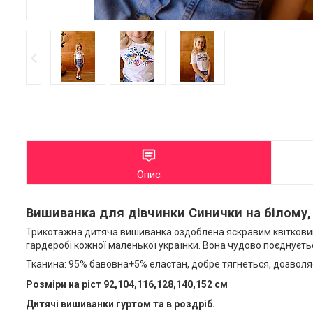
Опис
Вишиванка для дівчинки Синички на білому,
Трикотажна дитяча вишиванка оздоблена яскравим квітковим
гардеробі кожної маленької українки. Вона чудово поєднуєт
Тканина: 95% бавовна+5% еластан, добре тягнеться, дозволяє 
Розміри на ріст
92,104,116,
128,140,152 см
Дитячі вишиванки гуртом та в роздріб.