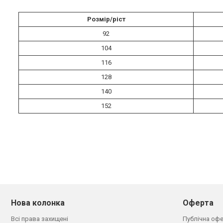
Розмір/ріст
92
104
116
128
140
152
Нова колонка
Оферта
Всі права захищені
Публічна оф