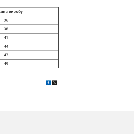
ина виробу
36
38
41
44
47
49