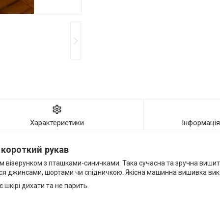
Характеристики
Інформаці
 короткий рукав
 візерунком з пташками-синичками. Така сучасна та зручна вишит
ься джинсами, шортами чи спідничкою. Якісна машинна вишивка ви
шкірі дихати та не парить.