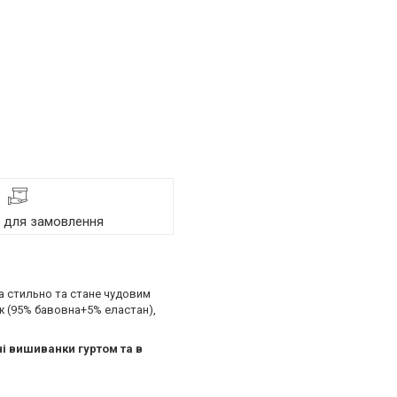
я для замовлення
а стильно та стане чудовим
ж (95% бавовна+5% еластан),
і вишиванки гуртом та в