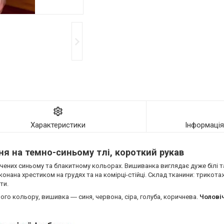
Характеристики
Інформаці
ня на темно-синьому тлі
, короткий рукав
них синьому та блакитному кольорах. Вишиванка виглядає дуже білі т
ана хрестиком на грудях та на комірці-стійці. Склад тканини: трикота
ти.
го кольору, вишивка ― синя, червона, сіра, голуба, коричнева.
Чоловіч