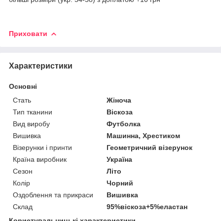
Приховати
Характеристики
Основні
Стать
Жіноча
Тип тканини
Віскоза
Вид виробу
Футболка
Вишивка
Машинна, Хрестиком
Візерунки і принти
Геометричний візерунок
Країна виробник
Україна
Сезон
Літо
Колір
Чорний
Оздоблення та прикраси
Вишивка
Склад
95%віскоза+5%еластан
Користувальницькі характеристики