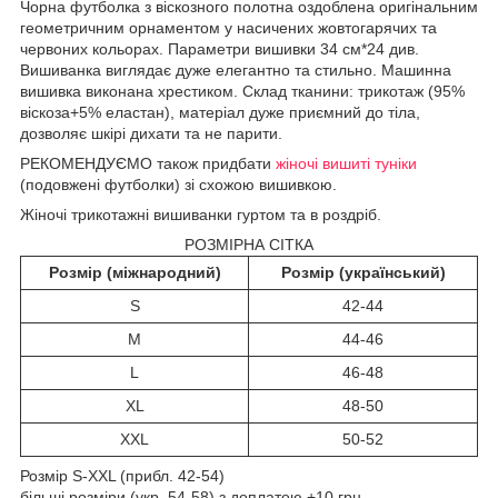
Чорна футболка з віскозного полотна оздоблена оригінальним
геометричним орнаментом у насичених жовтогарячих та
червоних кольорах. Параметри вишивки 34 см*24 див.
Вишиванка виглядає дуже елегантно та стильно. Машинна
вишивка виконана хрестиком. Склад тканини: трикотаж (95%
віскоза+5% еластан), матеріал дуже приємний до тіла,
дозволяє шкірі дихати та не парити.
РЕКОМЕНДУЄМО також придбати
жіночі вишиті туніки
(подовжені футболки) зі схожою вишивкою.
Жіночі трикотажні вишиванки гуртом та в роздріб.
РОЗМІРНА СІТКА
Розмір (міжнародний)
Розмір (український)
S
42-44
M
44-46
L
46-48
XL
48-50
XXL
50-52
Розмір S-XXL (прибл. 42-54)
більші розміри (укр. 54-58) з доплатою +10 грн