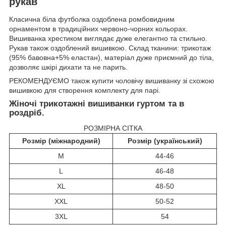
рукав
Класична біла футболка оздоблена ромбовидним
орнаментом в традиційних червоно-чорних кольорах.
Вишиванка хрестиком виглядає дуже елегантно та стильно.
Рукав також оздоблений вишивкою. Склад тканини: трикотаж
(95% бавовна+5% еластан), матеріал дуже приємний до тіла,
дозволяє шкірі дихати та не парить.
РЕКОМЕНДУЄМО також купити чоловічу вишиванку зі схожою
вишивкою для створення комплекту для парі.
Жіночі трикотажні вишиванки гуртом та в
роздріб.
РОЗМІРНА СІТКА
Розмір (міжнародний)
Розмір (український)
M
44-46
L
46-48
XL
48-50
XXL
50-52
3XL
54