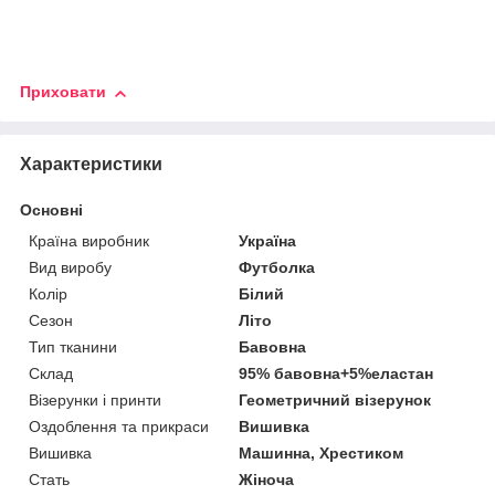
Приховати
Характеристики
Основні
Країна виробник
Україна
Вид виробу
Футболка
Колір
Білий
Сезон
Літо
Тип тканини
Бавовна
Склад
95% бавовна+5%еластан
Візерунки і принти
Геометричний візерунок
Оздоблення та прикраси
Вишивка
Вишивка
Машинна, Хрестиком
Стать
Жіноча