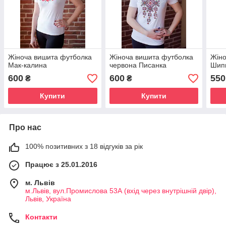
Жіноча вишита футболка
Жіноча вишита футболка
Жіно
Мак-калина
червона Писанка
Шип
600
600
550
₴
₴
Купити
Купити
Про нас
100% позитивних з 18 відгуків за рік
Працює з 25.01.2016
м. Львів
м.Львів, вул.Промислова 53А (вхід через внутрішній двір),
Львів, Україна
Контакти