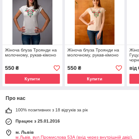
Жіноча блуза Троянди на
Жіноча блуза Троянди на
Жіно
молочному, рукав-кімоно
молочному, рукав-кімоно
Гуцу
чорн
550
550
₴
₴
від
Купити
Купити
Про нас
100% позитивних з 18 відгуків за рік
Працює з 25.01.2016
м. Львів
м.Львів, вул.Промислова 53А (вхід через внутрішній двір),