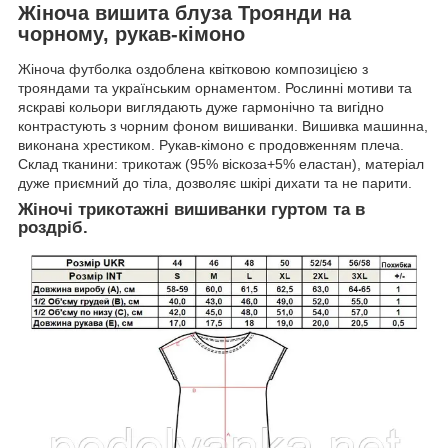
Жіноча вишита блуза Троянди на
чорному, рукав-кімоно
Жіноча футболка оздоблена квітковою композицією з
трояндами та українським орнаментом. Рослинні мотиви та
яскраві кольори виглядають дуже гармонічно та вигідно
контрастують з чорним фоном вишиванки. Вишивка машинна,
виконана хрестиком. Рукав-кімоно є продовженням плеча.
Склад тканини: трикотаж (95% віскоза+5% еластан), матеріал
дуже приємний до тіла, дозволяє шкірі дихати та не парити.
Жіночі трикотажні вишиванки гуртом та в
роздріб.