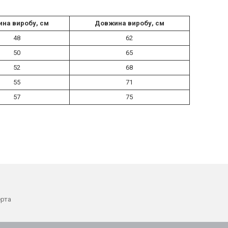
на виробу, см
Довжина виробу, см
48
62
50
65
52
68
55
71
57
75
ерта