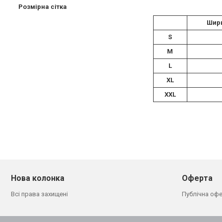
Розмірна сітка
Шири
S
M
L
XL
XXL
Нова колонка
Оферта
Всі права захищені
Публічна оф